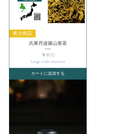
希少商品
兵庫丹波篠山寒茶
価格
￥800
Large order discount
カートに追加する