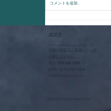
コメントを追加…
連絡先
京都の喫茶店と店舗へどうぞ
お越しください。
電話
: 075-285-3283
お問い合わせ窓口連絡：
info@mandaracha.com
©2026 by Mandara Ltd.