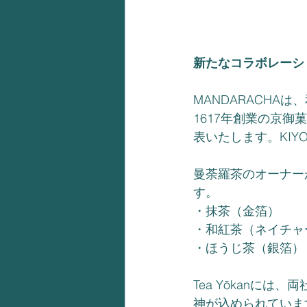
新たなコラボレーション
MANDARACHA
1617年創業の京御
表いたします。KIY
曼荼羅茶のオーナー
す。
・抹茶（金箔）
・和紅茶（ネイチャ
・ほうじ茶（銀箔）
Tea Yōkanに
神が込められていま