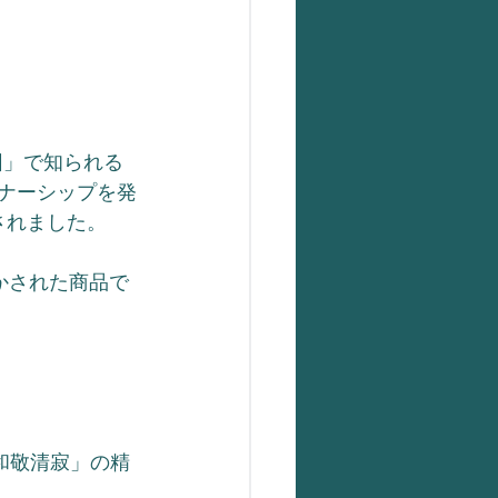
団」で知られる
トナーシップを発
されました。
かされた商品で
「和敬清寂」の精