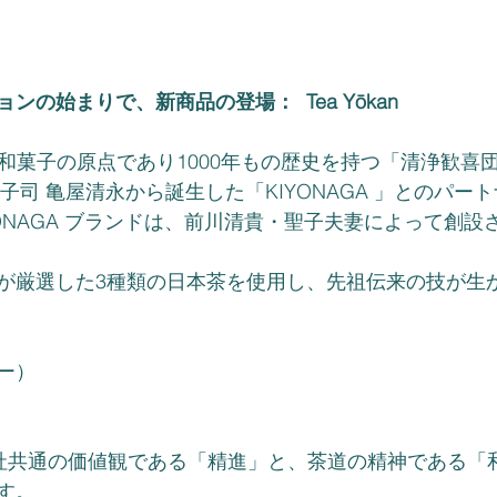
の始まりで、新商品の登場：  Tea Yōkan
は、和菓子の原点であり1000年もの歴史を持つ「清浄歓喜
菓子司 亀屋清永から誕生した「KIYONAGA 」とのパー
ONAGA ブランドは、前川清貴・聖子夫妻によって創設
が厳選した3種類の日本茶を使用し、先祖伝来の技が生
ー）
は、両社共通の価値観である「精進」と、茶道の精神である
す。